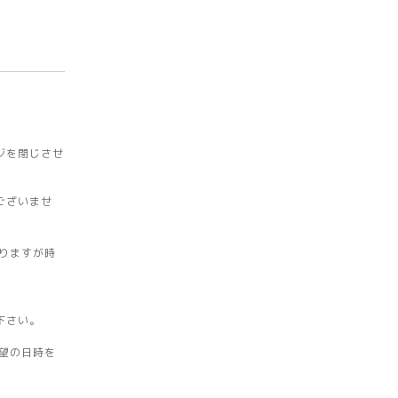
ジを閉じさせ
ございませ
りますが時
下さい。
望の日時を