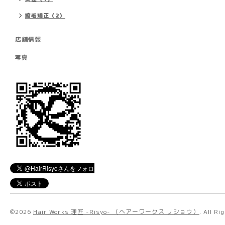
縮毛矯正（2）
店舗情報
写真
©2026
Hair Works 理匠 -Risyo- （ヘアーワークス リショウ）
. All R