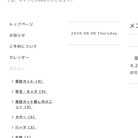
ては、キャンセル料をいただきます。
トップページ
メ
2026.08.06 Thursday
お知らせ
ご予約について
カレンダー
4,
メニュー
通常
男性カット（3）
学生・キッズ（9）
男性カット無しのメニ
ュー（3）
カラー（5）
パーマ（2）
女性（1）