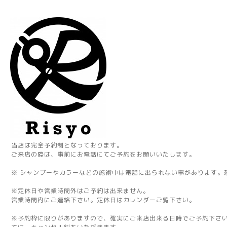
当店は完全予約制となっております。
ご来店の際は、事前にお電話にてご予約をお願いいたします。
※ シャンプーやカラーなどの施術中は電話に出られない事があります。
※定休日や営業時間外はご予約は出来ません。
営業時間内にご連絡下さい。定休日はカレンダーご覧下さい。
※予約枠に限りがありますので、確実にご来店出来る日時でご予約下さ