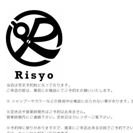
当店は完全予約制となっております。
ご来店の際は、事前にお電話にてご予約をお願いいたします。
※ シャンプーやカラーなどの施術中は電話に出られない事があります。
※定休日や営業時間外はご予約は出来ません。
営業時間内にご連絡下さい。定休日はカレンダーご覧下さい。
※予約枠に限りがありますので、確実にご来店出来る日時でご予約下さ