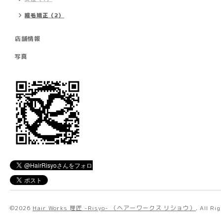
縮毛矯正（2）
店舗情報
写真
©2026
Hair Works 理匠 -Risyo- （ヘアーワークス リショウ）
. All R