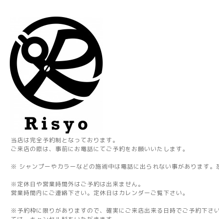
当店は完全予約制となっております。
ご来店の際は、事前にお電話にてご予約をお願いいたします。
※ シャンプーやカラーなどの施術中は電話に出られない事があります。
※定休日や営業時間外はご予約は出来ません。
営業時間内にご連絡下さい。定休日はカレンダーご覧下さい。
※予約枠に限りがありますので、確実にご来店出来る日時でご予約下さ