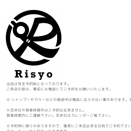
当店は完全予約制となっております。
ご来店の際は、事前にお電話にてご予約をお願いいたします。
※ シャンプーやカラーなどの施術中は電話に出られない事があります。
※定休日や営業時間外はご予約は出来ません。
営業時間内にご連絡下さい。定休日はカレンダーご覧下さい。
※予約枠に限りがありますので、確実にご来店出来る日時でご予約下さ